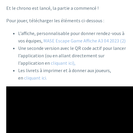
Et le chrono est lancé, la partie a commencé !
Pour jouer, télécharger les éléments ci-dessous :
L’affiche, personnalisable pour donner rendez-vous à
vos équipes,
MASE Escape Game Affiche A3 04 2023 (2)
Une seconde version avec le QR code actif pour lancer
l’application (ou en allant directement sur
l’application en
cliquant ici),
Les livrets à imprimer et à donner aux joueurs,
en
cliquant ici.