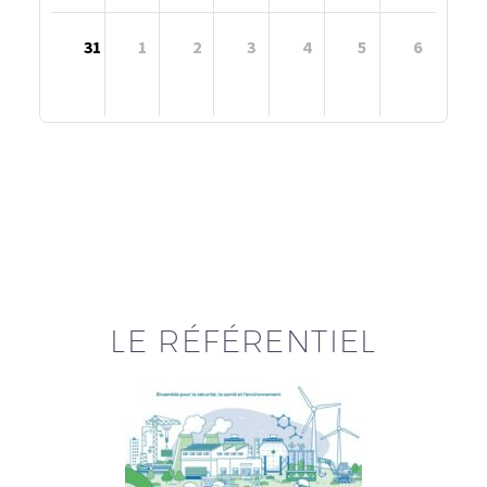
31
1
2
3
4
5
6
LE RÉFÉRENTIEL