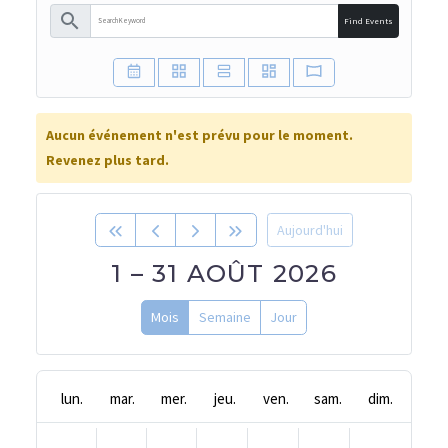
search
Find Events
Aucun événement n'est prévu pour le moment.
Revenez plus tard.
Aujourd'hui
1 – 31 AOÛT 2026
Mois
Semaine
Jour
lun.
mar.
mer.
jeu.
ven.
sam.
dim.