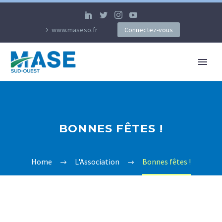
www.maseso.fr
Connectez-vous
BONNES FÊTES !
Home
L'Association
Bonnes fêtes !