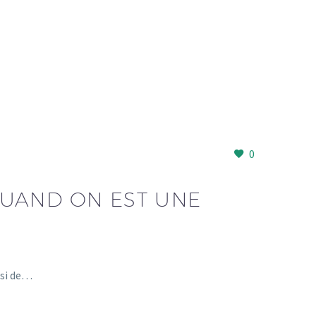
0
UAND ON EST UNE
ssi de…