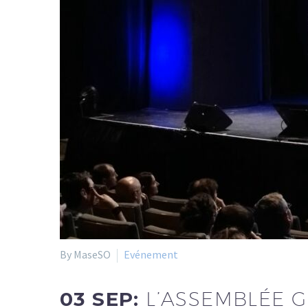
By MaseSO
Evénement
03 SEP:
L’ASSEMBLÉE 