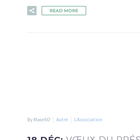
READ MORE
By MaseSO
Autre
L'Association
18 DÉC:
VŒUX DU PRÉS