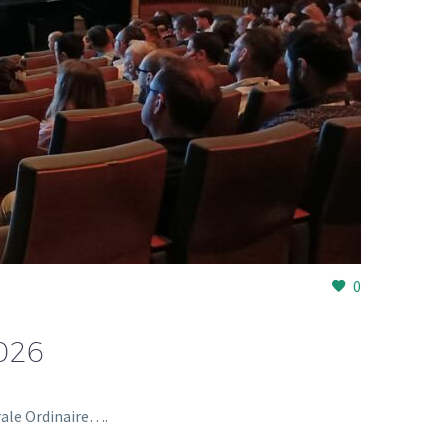
0
026
rale Ordinaire….