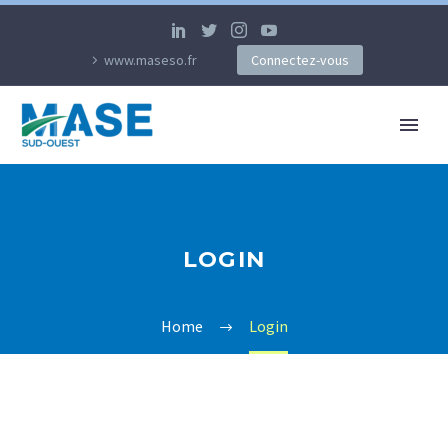
www.maseso.fr
Connectez-vous
LOGIN
Home
Login