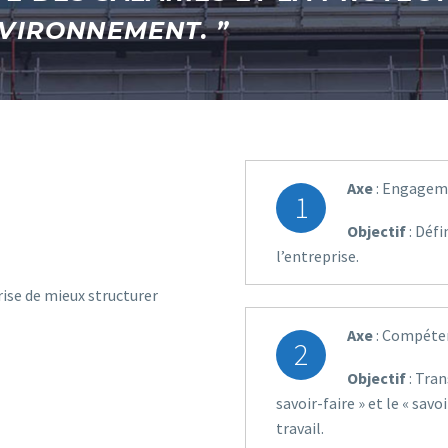
NVIRONNEMENT. ”
Axe
: Engageme
1
Objectif
: Déf
l’entreprise.
rise de mieux structurer
Axe
: Compéten
2
Objectif
: Tran
savoir-faire » et le « sav
travail.