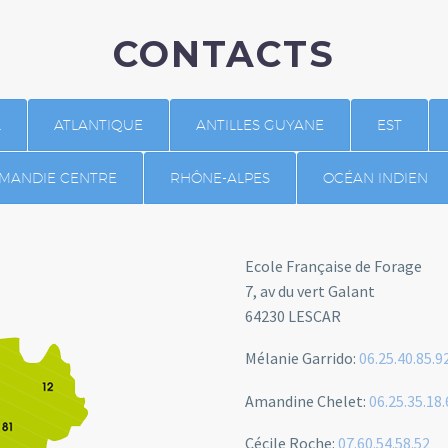
CONTACTS
L
ATLANTIQUE
ANTILLES GUYANE
EST
RMANDIE CENTRE
RHÔNE-ALPES
OCÉAN INDIEN
Ecole Française de Forage
7, av du vert Galant
64230 LESCAR
Mélanie Garrido:
06.25.40.85.9
Amandine Chelet:
06.25.35.18.
Cécile Roche:
07.60.54.58.52