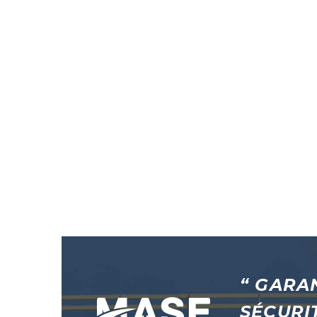
“ GARA
SÉCURI