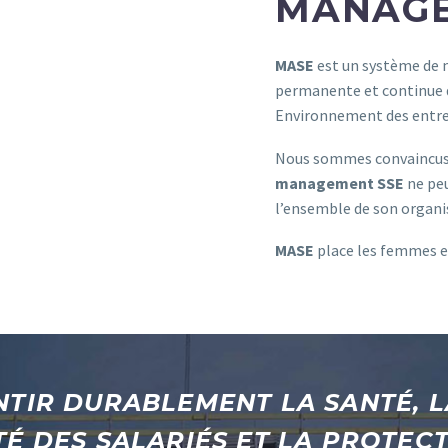
MANAG
MASE
est un système de 
permanente et continue 
Environnement des entre
Nous sommes convaincus q
management SSE
ne peu
l’ensemble de son organis
MASE
place les femmes 
NTIR DURABLEMENT LA SANTÉ, L
TÉ DES SALARIÉS ET LA PROTEC