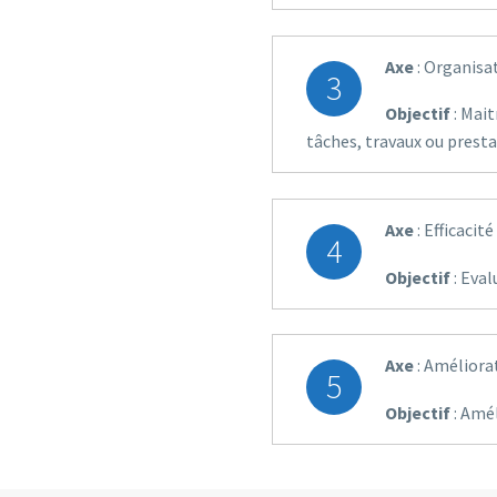
Axe
: Organisat
3
Objectif
: Mait
tâches, travaux ou presta
Axe
: Efficaci
4
Objectif
: Eval
Axe
: Améliora
5
Objectif
: Amé