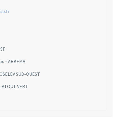
so.fr
ASF
roux – ARKEMA
 – FOSELEV SUD-OUEST
 – ATOUT VERT