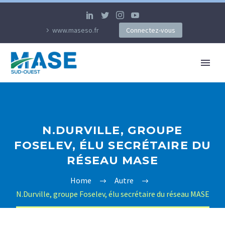
www.maseso.fr
Connectez-vous
N.DURVILLE, GROUPE
FOSELEV, ÉLU SECRÉTAIRE DU
RÉSEAU MASE
Home
Autre
N.Durville, groupe Foselev, élu secrétaire du réseau MASE