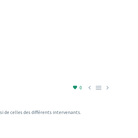



0
i de celles des différents intervenants.